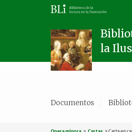
Biblio
la Ilu
Documentos
Biblio
Opera minora
>
Cartas
> Carta en ca