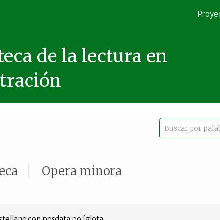
Proye
teca de la lectura en
stración
teca
Opera minora
stellano con posdata políglota