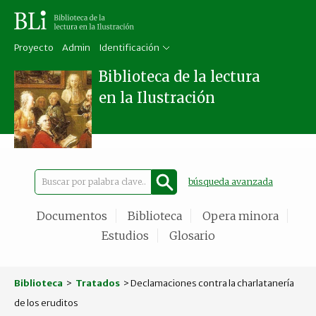
Proyecto
Admin
Identificación
Biblioteca de la lectura
en la Ilustración
búsqueda avanzada
Documentos
Biblioteca
Opera minora
Estudios
Glosario
Biblioteca
>
Tratados
> Declamaciones contra la charlatanería
de los eruditos