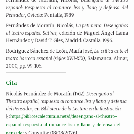
Fernández de Moratín, Nicolás,
Desengaño al Theatro
Español: Respuesta al romance liso y llano, y defensa del
Pensador
, Oviedo: Pentalfa, 1989.
Fernández de Moratín, Nicolás,
La petimetra. Desengaños
al teatro español. Sátiras
, edición de Miguel Ángel Lama
Hernández y David T. Gies, Madrid: Castalia, 1996.
Rodríguez Sánchez de León, María José,
La crítica ante el
teatro barroco español (siglos XVII-XIX)
, Salamanca: Almar,
2000, pp. 99-105.
Cita
Nicolás Fernández de Moratín (1762).
Desengaño al
Theatro español, respuesta al romance liso, y llano, y defensa
del Pensador
, en
Biblioteca de la Lectura en la Ilustración
[<
https://bibliotecalectura18.net/d/desengano-al-theatro-
espanol-respuesta-al-romance-liso-y-llano-y-defensa-del-
> Consulta: 08/08/2026].
pensador