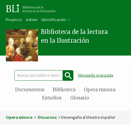
Proyecto
Admin
Identificación
Biblioteca de la lectura
en la Ilustración
búsqueda avanzada
Documentos
Biblioteca
Opera minora
Estudios
Glosario
Opera minora
>
Discursos
> Desengaño al theatro español