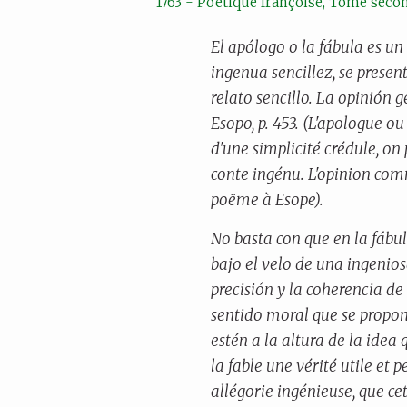
1763 - Poétique françoise, Tome seco
El apólogo o la fábula es u
ingenua sencillez, se prese
relato sencillo. La opinión 
Esopo, p. 453. (L'apologue ou 
d'une simplicité crédule, on
conte ingénu. L'opinion com
poëme à Esope).
No basta con que en la fábul
bajo el velo de una ingenios
precisión y la coherencia de
sentido moral que se propon
estén a la altura de la idea 
la fable une vérité utile et 
allégorie ingénieuse, que cett