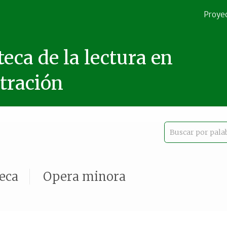
Proye
teca de la lectura en
stración
teca
Opera minora