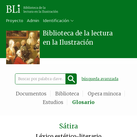
Proyecto
Admin
Identificación
Biblioteca de la lectura
en la Ilustración
búsqueda avanzada
Documentos
Biblioteca
Opera minora
Estudios
Glosario
Sátira
Léxico estético-literario