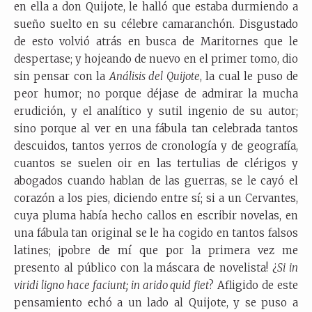
en ella a don Quijote, le halló que estaba durmiendo a
sueño suelto en su célebre camaranchón. Disgustado
de esto volvió atrás en busca de Maritornes que le
despertase; y hojeando de nuevo en el primer tomo, dio
sin pensar con la
Análisis del Quijote
, la cual le puso de
peor humor; no porque déjase de admirar la mucha
erudición, y el analítico y sutil ingenio de su autor;
sino porque al ver en una fábula tan celebrada tantos
descuidos, tantos yerros de cronología y de geografía,
cuantos se suelen oir en las tertulias de clérigos y
abogados cuando hablan de las guerras, se le cayó el
corazón a los pies, diciendo entre sí; si a un Cervantes,
cuya pluma había hecho callos en escribir novelas, en
una fábula tan original se le ha cogido en tantos falsos
latines; ¡pobre de mí que por la primera vez me
presento al público con la máscara de novelista! ¿
Si in
viridi ligno hace faciunt; in arido quid fiet
? Afligido de este
pensamiento echó a un lado al Quijote, y se puso a