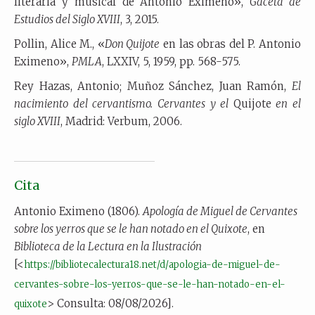
literaria y musical de Antonio Eximeno»,
Gaceta de
Estudios del Siglo XVIII
, 3, 2015.
Pollin, Alice M., «
Don Quijote
en las obras del P. Antonio
Eximeno»,
PMLA
, LXXIV, 5, 1959, pp. 568-575.
Rey Hazas, Antonio; Muñoz Sánchez, Juan Ramón,
El
nacimiento del cervantismo. Cervantes y el
Quijote
en el
siglo XVIII
, Madrid: Verbum, 2006.
Cita
Antonio Eximeno (1806).
Apología de Miguel de Cervantes
sobre los yerros que se le han notado en el Quixote
, en
Biblioteca de la Lectura en la Ilustración
[<
https://bibliotecalectura18.net/d/apologia-de-miguel-de-
cervantes-sobre-los-yerros-que-se-le-han-notado-en-el-
> Consulta: 08/08/2026].
quixote