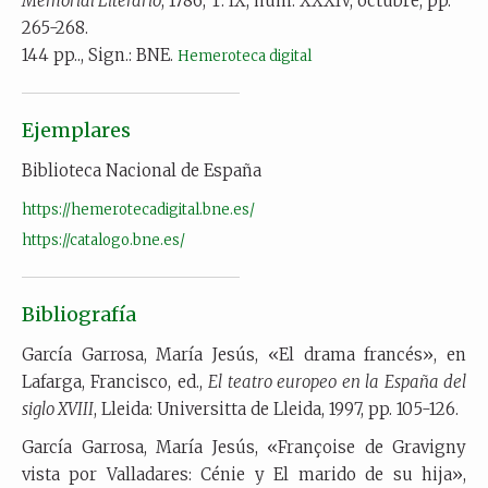
Memorial Literario
, 1786, T. IX, núm. XXXIV, octubre, pp.
265-268.
144 pp.., Sign.: BNE.
Hemeroteca digital
Ejemplares
Biblioteca Nacional de España
https://hemerotecadigital.bne.es/
https://catalogo.bne.es/
Bibliografía
García Garrosa, María Jesús, «El drama francés», en
Lafarga, Francisco, ed.,
El teatro europeo en la España del
siglo XVIII
, Lleida: Universitta de Lleida, 1997, pp. 105-126.
García Garrosa, María Jesús, «Françoise de Gravigny
vista por Valladares: Cénie y El marido de su hija»,