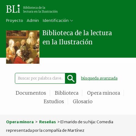
Proyecto
Admin
Identificación
Biblioteca de la lectura
en la Ilustración
búsqueda avanzada
Documentos
Biblioteca
Opera minora
Estudios
Glosario
Opera minora
>
Reseñas
> El marido de su hija: Comedia
representada por la compañía de Martínez