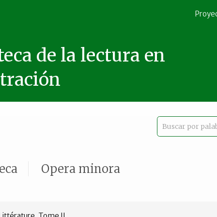
Proye
teca de la lectura en
stración
teca
Opera minora
ittérature, Tome II