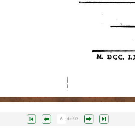
de
512