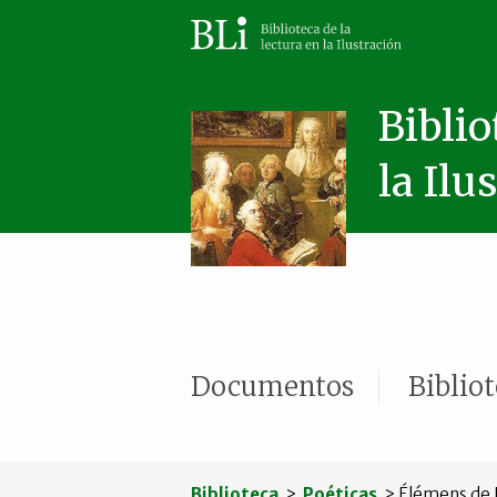
Biblio
la Ilu
Documentos
Biblio
Biblioteca
>
Poéticas
> Élémens de L