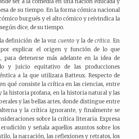
onde ser a la comedia en una nación educada y
cesa de su tiempo. En la forma cómica nacional
 cómico burgués y el alto cómico y reivindica la
 según dice, de su tiempo.
la definición de la voz
cuento
y la de
crítica
. En
 por explicar el origen y función de lo que
, para detenerse más adelante en la idea de
o y juicio equitativo de las producciones
ntica a la que utilizara Batteux. Respecto de
n qué consiste la crítica en las ciencias, entre
y la historia profana, en la historia natural y las
iberales y las bellas artes, donde distingue entre
balterna y la crítica ignorante, y finalmente se
sideraciones sobre la crítica literaria. Expresa
 erudición y señala aquellos asuntos sobre los
tilo, la narración, las reflexiones y retratos, los