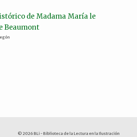
histórico de Madama María le
de Beaumont
regón
© 2026 BLi - Biblioteca de la Lectura en la Ilustración