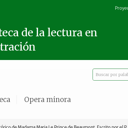
Proye
teca de la lectura en
stración
teca
Opera minora
stórico de Madama Maria Le Prince de Beaumont, Escrito por el P