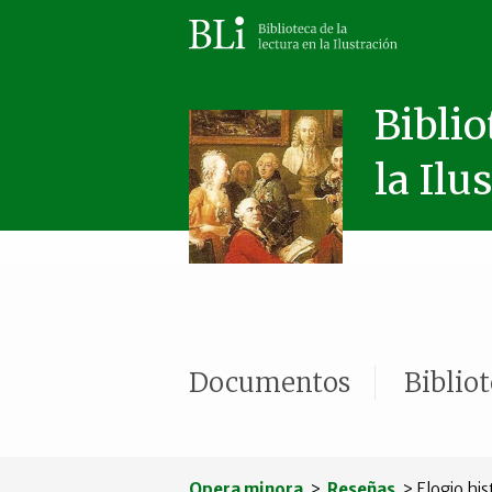
Biblio
la Ilu
Documentos
Biblio
Opera minora
>
Reseñas
> Elogio hi