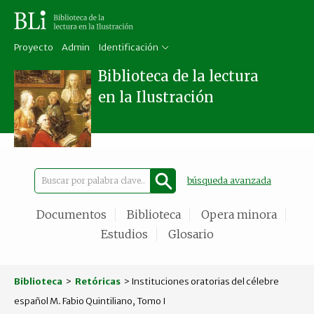
Proyecto
Admin
Identificación
Biblioteca de la lectura
en la Ilustración
búsqueda avanzada
Documentos
Biblioteca
Opera minora
Estudios
Glosario
Biblioteca
>
Retóricas
> Instituciones oratorias del célebre
español M. Fabio Quintiliano, Tomo I