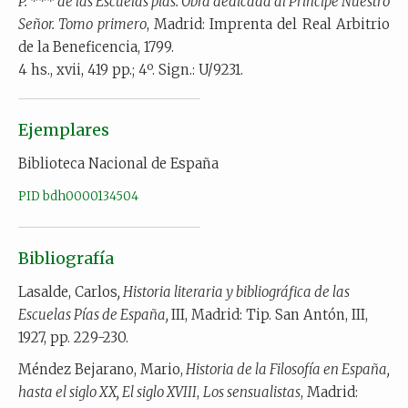
P. *** de las Escuelas pías. Obra dedicada al Príncipe Nuestro
Señor. Tomo primero
, Madrid: Imprenta del Real Arbitrio
de la Beneficencia, 1799.
4 hs., xvii, 419 pp.; 4º. Sign.: U/9231.
Ejemplares
Biblioteca Nacional de España
PID bdh0000134504
Bibliografía
Lasalde, Carlos
, Historia literaria y bibliográfica de las
Escuelas Pías de España,
III, Madrid: Tip. San Antón, III,
1927, pp. 229-230.
Méndez Bejarano
,
Mario,
Historia de la Filosofía en España,
hasta el siglo XX, El siglo XVIII
,
Los sensualistas
, Madrid: