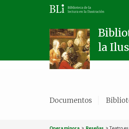
Biblio
la Ilu
Documentos
Biblio
Opera minora
>
Reseñas
> Teatro esp