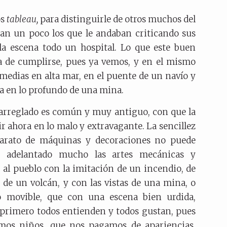
os
tableau,
para distinguirle de otros muchos del
an un poco los que le andaban criticando sus
la escena todo un hospital. Lo que este buen
ca de cumplirse, pues ya vemos, y en el mismo
omedias en alta mar, en el puente de un navío y
sta en lo profundo de una mina.
y arreglado es común y muy antiguo, con que la
r ahora en lo malo y extravagante. La sencillez
parato de máquinas y decoraciones no puede
e adelantado mucho las artes mecánicas y
r al pueblo con la imitación de un incendio, de
de un volcán, y con las vistas de una mina, o
movible, que con una escena bien urdida,
o primero todos entienden y todos gustan, pues
mos niños, que nos pagamos de apariencias.