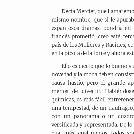
Decía Mercíer, que llamarem
mismo nombre, que si le apurab
espantosos dramas, pondría en 
francés prometió, creo esté cer
país de los Molières y Racines, c
en la picota de la torre y ahora e
Ello es cierto que lo bueno 
novedad y la moda deben consisti
causa hastío, pero el grande a
menos de divertir. Habiéndos
químicas, es más fácil entretene
una tempestad, de un naufragio, 
con un panorama o un cuadro 
versificada y representada. De l
cual más, cual menos, todos so