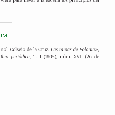
viera para llevar a la escena los principios del
ica
ñol. Colseio de la Cruz.
Las minas de Polonia
»,
Obra periódica
, T. I (1805), núm. XVII (26 de