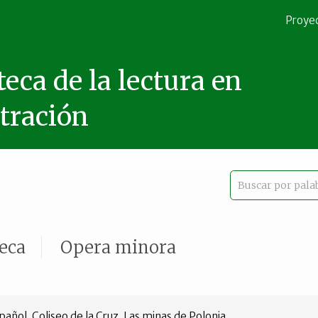
Proye
teca de la lectura en
stración
teca
Opera minora
añol. Coliseo de la Cruz. Las minas de Polonia