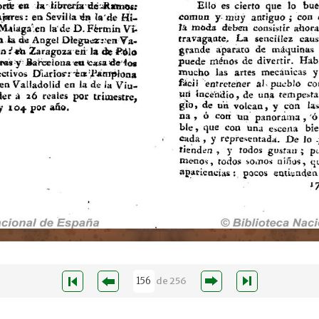
de
256