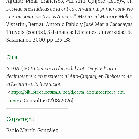
Aguilar Piñal, Francisco, «El Anti-Quijote (1805)», en
Desviaciones lúdicas de la crítica cervantina: primer convivio
internacional de “Locos Amenos”: Memorial Maurice Molho,
Vistarini, Bernat, Antonio Pablo y José Maria Casasayas
Truyols (coords.), Salamanca: Ediciones Universidad de
Salamanca, 2000, pp. 125-138.
Cita
A.D.M. (1805).
Señores críticos del Anti-Quijote [Carta
decimotercera en respuesta al Anti-Quijote]
, en
Biblioteca de
la Lectura en la Ilustración
[<
https://bibliotecalectura18.net/d/carta-decimotercera-anti-
> Consulta: 07/08/2026].
quijote
Copyright
Pablo Martín González