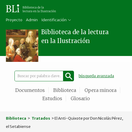
Proyecto
Admin
Identificación
Biblioteca de la lectura
en la Ilustración
búsqueda avanzada
Documentos
Biblioteca
Opera minora
Estudios
Glosario
Biblioteca
>
Tratados
> El Anti-Quixote por Don Nicolás Pérez,
el Setabiense