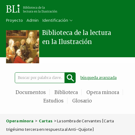
Proyecto
Admin
Identificación
Biblioteca de la lectura
en la Ilustración
búsqueda avanzada
Documentos
Biblioteca
Opera minora
Estudios
Glosario
Opera minora
>
Cartas
> La sombra de Cervantes [Carta
trigésimo tercera en respuesta al Anti-Quijote]