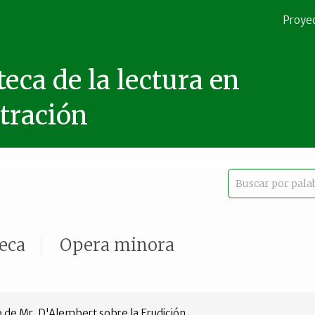
Proye
teca de la lectura en
stración
teca
Opera minora
 de Mr. D'Alembert sobre la Erudición