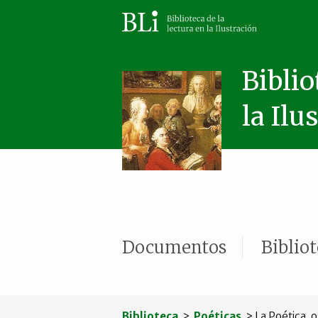
Biblio
la Ilu
Documentos
Biblio
Biblioteca
>
Poéticas
> La Poética, o