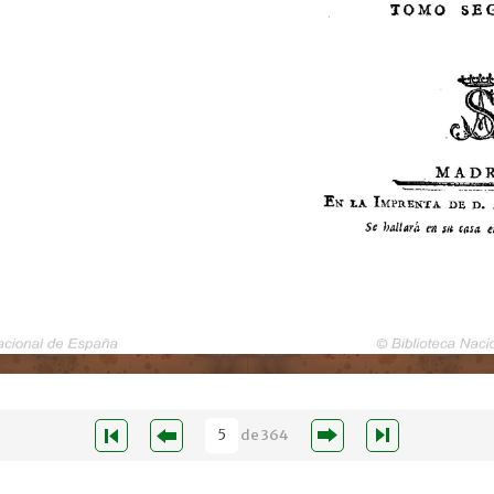
de
364