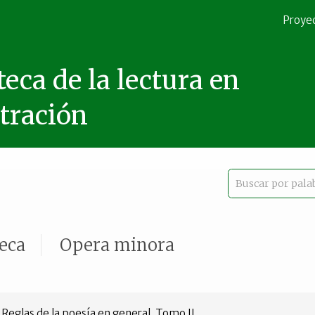
Proye
teca de la lectura en
stración
teca
Opera minora
 Reglas de la poesía en general, Tomo II