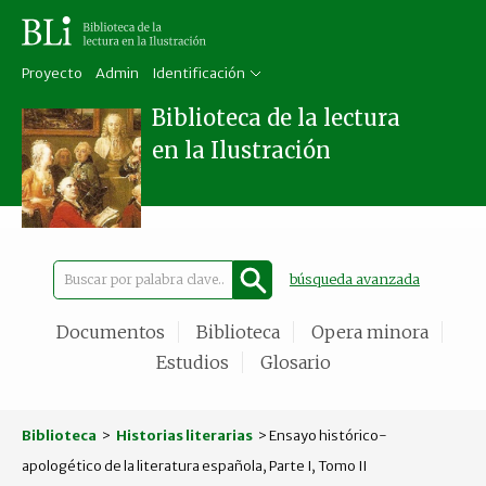
Proyecto
Admin
Identificación
Biblioteca de la lectura
en la Ilustración
búsqueda avanzada
Documentos
Biblioteca
Opera minora
Estudios
Glosario
Biblioteca
>
Historias literarias
> Ensayo histórico-
apologético de la literatura española, Parte I, Tomo II