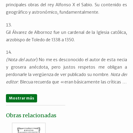
principales obras del rey Alfonso X el Sabio. Su contenido es
geográfico y astronómico, fundamentalmente.
Gil Álvarez de Albornoz fue un cardenal de la Iglesia católica,
arzobispo de Toledo de 1338 a 1350.
(Nota del autor
) No me es desconocido el autor de esta necia
y grosera anécdota, pero justos respetos me obligan a
perdonarle la vergüenza de ver publicado su nombre.
Nota del
editor
: Blecua recuerda que «eran básicamente las críticas de
Bettinelli» (Blecua, Alberto, «El concepto de
Siglo de Oro
»,
en Romero Tobar, Leonardo, ed.,
Historia literaria/Historia de
Mostrar más
la literatura
, Zaragoza: Prensas Universitarias de Zaragoza,
2004, p. 119). No hemos podido localizar el origen de las citas
Obras relacionadas
del texto de Lampillas.