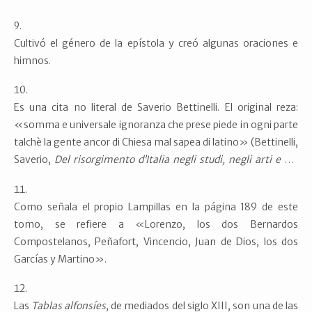
Cultivó el género de la epístola y creó algunas oraciones e
himnos.
Es una cita no literal de Saverio Bettinelli. El original reza:
«somma e universale ignoranza che prese piede in ogni parte
talchè la gente ancor di Chiesa mal sapea di latino» (Bettinelli,
Saverio,
Del risorgimento d’Italia negli studi, negli arti e ne’
costumi dopo il mille
, parte I, Bassano: Remondini de
Venecia, 1775, p. xl).
Como señala el propio Lampillas en la página 189 de este
tomo, se refiere a «Lorenzo, los dos Bernardos
Compostelanos, Peñafort, Vincencio, Juan de Dios, los dos
Garcías y Martino».
Las
Tablas alfonsíes
, de mediados del siglo XIII, son una de las