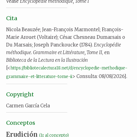
Véase
Encyclopédie méthodique, Tome I
Cita
Nicola Beauzée; Jean-François Marmontel; François-
Marie Arouet (Voltaire); César Chesneau Dumarsais o
Du Marsais; Joseph Panckoucke (1784).
Encyclopédie
méthodique. Grammaire et Littérature, Tome II
, en
Biblioteca de la Lectura en la Ilustración
[<
https://bibliotecalectura18.net/d/encyclopedie-methodique-
> Consulta: 08/08/2026].
grammaire-et-litterature-tome-ii
Copyright
Carmen García Cela
Conceptos
Erudición
(Ir al concepto)