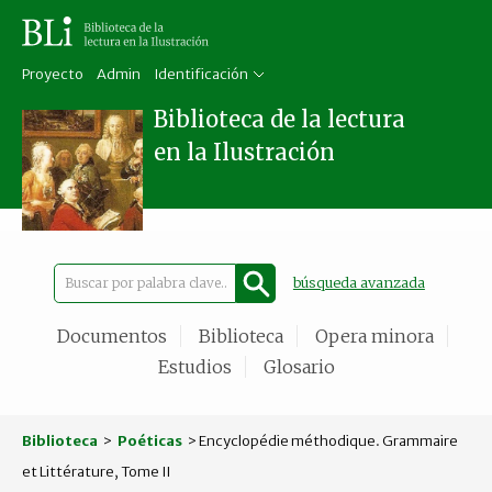
Proyecto
Admin
Identificación
Biblioteca de la lectura
en la Ilustración
búsqueda avanzada
Documentos
Biblioteca
Opera minora
Estudios
Glosario
Biblioteca
>
Poéticas
> Encyclopédie méthodique. Grammaire
et Littérature, Tome II