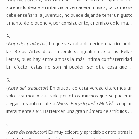
aprendido desde su infancia la verdadera música, tal como se
debe enseñar a la juventud, no puede dejar de tener un gusto
amante de lo bueno y, por consiguiente, enemigo de lo malo,
aun en las cosas que no pertenecen a este arte. Jamás se
deshonrará con una bajeza, será útil a su patria y observará
(
Nota del traductor
) Lo que se acaba de decir en particular de
una arreglada conducta en la vida privada. No habrá acción o
las Bellas Artes debe entenderse igualmente a las Bellas
palabra alguna suya que no sea mesurada, que no tenga en
Letras, pues hay entre ambas la más íntima confraternidad.
todas las circunstancia de tiempos y lugares el carácter de la
En efecto, estas no son ni pueden ser otra cosa que la
decencia, de la moderación y del orden»,
De Musica
, ed. J.
naturaleza bien expresada y aquellas no son más que la
García López y A. Morales Ortiz, en
Obras morales y de
imitación de esta expresión. Y así las unas son respecto de las
costumbres
, Madrid: Gredos, 2004, XIII, & 41, 1146 a-b, pp.
(
Nota del traductor
) En prueba de esta verdad citaremos un
otras lo que el original respecto de su retrato o el retrato
126-127. La misma cita la incluye García de Arrieta en
El
solo testimonio que vale por otros muchos que se pudieran
respecto del original. Por lo demás, hay en unas y otras los
espíritu de Telémaco o Máximas y reflexiones políticas y
alegar. Los autores de la
Nueva Encyclopedia Metódica
copian
mismo rasgos, los mismos colores y los propios caracteres.
morales del célebre poema intitulado
Las aventuras de
literalmente a Mr. Batteux en una gran número de artículos de
Telémaco
, Madrid: Benito Cano, 1796, pp. 89-90.
Bellas Artes y Bellas Letras, lo cual es un argumento el más
convincente a favor de la preferencia que la obra de nuestro
(
Nota del traductor
) Es muy célebre y apreciable entre otras la
autor logra sobre las demás de su especie en el concepto de