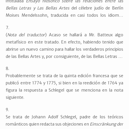
intitulada
Ensayo filosófico sobre las relaciones entre las
los buenos conocedores, pues por tales creo debe entenderse
Bellas Letras y Las Bellas Artes
del célebre judío de Berlín
a los autores de aquella grande obra, honor del siglo diez y
Moises Mendelssohn, traducida en casi todos los idiomas
ocho.
cultos de Europa, a cuyo autor se ha dado el renombre de «el
Platón de Alemania». Toma esta información de Esteban de
(
Nota del traductor
) Acaso se hallará a Mr. Batteux algo
Arteaga y sus
Investigaciones filosóficas sobre la belleza
metafísico en este tratado. En efecto, habiendo tenido que
ideal,
Madrid: Sancha, 1789, p. 56. Según este último, el
abrirse un nuevo camino para hallar los verdaderos principios
axioma del autor berlinés es que «el carácter y la esencia de
de las Bellas Artes y, por consiguiente, de las Bellas Letras en
las Bellas Artes y de las Bellas Letras consiste en la expresión
la misma naturaleza, le ha sido forzoso observar y analizar
sensible de la perfección»
esta en todas sus partes y desenvolver toda la metafísica de
Probablemente se trata de la quinta edición francesa que se
aquellas para poder fijar su verdadero objeto y establecer
publicó entre 1774 y 1775, si bien en la reedición de 1764 ya
sobre cimientos sólidos todas sus reglas y preceptos. Esto se
figura la respuesta a Schlegel que se menciona en la nota
llama tratar filosóficamente las Artes y las Letras o, lo que es
siguiente.
lo mismo, enseñar la filosofía de ellas y este es el único y
verdadero modo de tratarlas.
Se trata de Johann Adolf Schlegel, padre de los teóricos
románticos quien redacta sus objeciones en
Einscränkung der