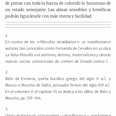
de pintar con toda la fuerza de colorido lo horroroso de
un estado semejante. Las almas sensibles y benéficas
podrán figurársele con más viveza y facilidad.
En contra de los «filósofos atrabiliarios» se manifestaron
autores tan conocidos como Fernando de Cevallos en su obra
La falsa filosofía o el ateísmo, deísmo, materialismo y demás
nuevas sectas convencidas de crimen de Estado contra los
soberanos y sus regalías, contra los magistrados y
potestades legítimas
, Madrid: Antonio Sancha, 1775, T. II. La
Bión de Esmirna, poeta bucólico griego del siglo II a.C. y
obra consta de 6 volúmenes publicados entre 1774 y 1776.
Mosco o Moscho de Sidón, pensador fenicio del siglo XIV a.C.
Solicitó licencia para la impresión del séptimo tomo en 1794
En el volumen II el capítulo VI se dedica a los idilios de Bión y
pero se le negó.
Moscho, pp. 139-164.
(
Nota de Batteux
) «Un hombre —dice Plutarco— que hubiese