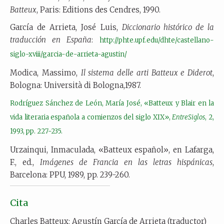
Batteux
, Paris: Editions des Cendres, 1990.
García de Arrieta, José Luis,
Diccionario histórico de la
traducción en España
:
http://phte.upf.edu/dhte/castellano-
siglo-xviii/garcia-de-arrieta-agustin/
Modica, Massimo,
Il sistema delle arti Batteux e Diderot
,
Bologna: Università di Bologna,1987.
Rodríguez Sánchez de León, María José, «Batteux y Blair en la
vida literaria española a comienzos del siglo XIX»,
EntreSiglos
, 2,
1993, pp. 227-235.
Urzainqui, Inmaculada, «Batteux español», en Lafarga,
F., ed.,
Imágenes de Francia en las letras hispánicas
,
Barcelona: PPU, 1989, pp. 239-260.
Cita
Charles Batteux; Agustín García de Arrieta (traductor)