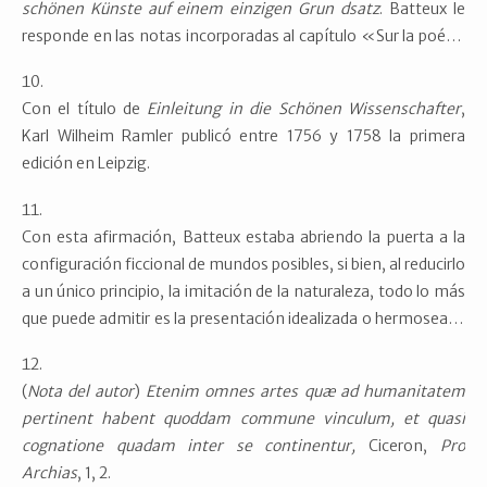
schönen Künste auf einem einzigen Grun dsatz
. Batteux le
responde en las notas incorporadas al capítulo «Sur la poésie
lirique», al que se alude en el estudio introductorio de esta
edición.
Con el título de
Einleitung in die Schönen Wissenschafter
,
Karl Wilheim Ramler publicó entre 1756 y 1758 la primera
edición en Leipzig.
Con esta afirmación, Batteux estaba abriendo la puerta a la
configuración ficcional de mundos posibles, si bien, al reducirlo
a un único principio, la imitación de la naturaleza, todo lo más
que puede admitir es la presentación idealizada o hermoseada
de esa naturaleza. Véase Rodríguez Sánchez de León, Mª José,
«Teoría de los mundos posibles y modernidad literaria: la
(
Nota del autor
)
Etenim omnes artes quæ ad humanitatem
creación de un nuevo paradigma», Sánchez Mesa, D. et alii.,
pertinent habent quoddam commune vinculum, et quasi
Teoría y comparatismo: tradición y nuevos espacios. Actas
cognatione quadam inter se continentur,
Ciceron,
Pro
del I Congreso Internacional de Asetel
,
Archias
, 1, 2.
Granada/Salamanca/Cáceres: Universidad de