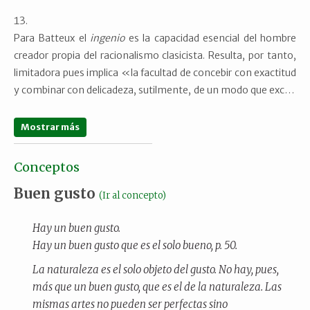
Granada/Ediciones Universidad de Salamanca/ Universidad de
Extremadura, 2014, pp. 55-70.
Para Batteux el
ingenio
es la capacidad esencial del hombre
creador propia del racionalismo clasicista. Resulta, por tanto,
limitadora pues implica «la facultad de concebir con exactitud
y combinar con delicadeza, sutilmente, de un modo que excita
[...] el gusto, la curiosidad», es decir, supone la utilización y el
seguimiento de los proncipios clasicistas como fundamento
Mostrar más
de la creación poética que impide transpasar los límites
impuestos por el arte. Véase Rodríguez Sánchez de León, Mª
Conceptos
José, «Notas a propósito de la distinción idilio/égloga y
Buen gusto
genio/ingenio en las
Variedades de Ciencias, Literatura y
(Ir al concepto)
Artes
(1804-1805)», en Senabre. R.
et alii
(eds.),
Cuestiones
Hay un buen gusto.
de actualidad en lengua española
, Salamanca: Universidad de
Hay un buen gusto que es el solo bueno, p. 50.
Salamanca/Instituto Caro y Cuervo, 2000, pp. 355-362.
La naturaleza es el solo objeto del gusto. No hay, pues,
más que un buen gusto, que es el de la naturaleza. Las
mismas artes no pueden ser perfectas sino